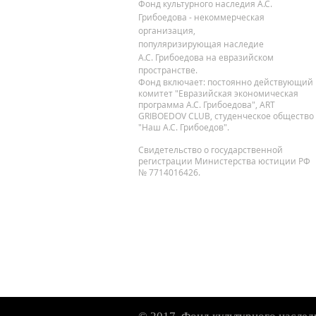
Фонд культурного наследия А.С.
Грибоедова - некоммерческая
организация,
популяризирующая
наследие
А.С. Грибоедова на евразийском
пространстве.
Фонд включает: постоянно действующий
комитет "Евразийская экономическая
программа А.С. Грибоедова", ART
GRIBOEDOV CLUB, студенческое общество
"Наш А.С. Грибоедов".
Свидетельство о государственной
регистрации Министерства юстиции РФ
№ 7714016426.