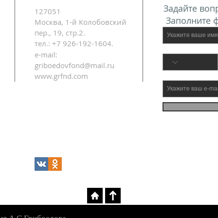
Задайте воп
127051
Заполните 
Москва, 1-й Колобовский
пер., 19, стр.2.
тел.: +7 926-192-1604
.
e-mail:
griboedovfond@mail.ru
www.grfnd.com