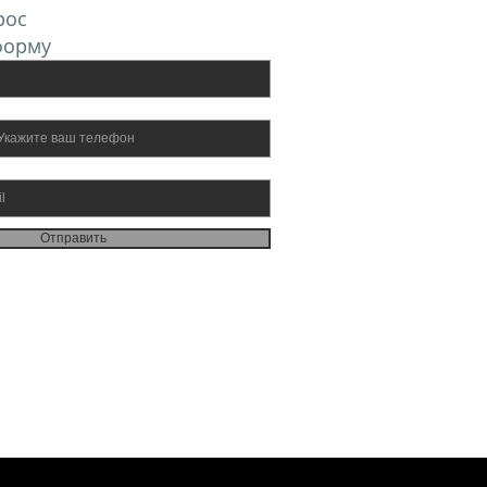
рос
форму
Отправить