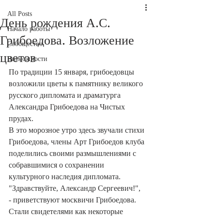
All Posts
День рождения А.С.
Начало работы
Грибоедова. Возложение
Сообщество
цветов
Возможности
По традиции 15 января, грибоедовцы 
возложили цветы к памятнику великого 
русского дипломата и драматурга 
Александра Грибоедова на Чистых 
прудах. 
В это морозное утро здесь звучали стихи 
Грибоедова, члены Арт Грибоедов клуба 
поделились своими размышлениями с 
собравшимися о сохранении 
культурного наследия дипломата.
"Здравствуйте, Александр Сергеевич!", 
- приветствуют москвичи Грибоедова. 
Стали свидетелями как некоторые 