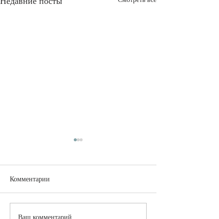
Недавние посты
Комментарии
Алексей Чертков:
Юбилейные меро
Ваш комментарий...