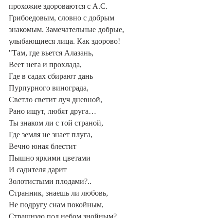
прохожие здороваются с А.С. 
Грибоедовым, словно с добрым 
знакомым. Замечательные добрые, 
улыбающиеся лица. Как здорово!
"Там, где вьется Алазань,
Веет нега и прохлада,
Где в садах сбирают дань
Пурпурного винограда,
Светло светит луч дневной,
Рано ищут, любят друга…
Ты знаком ли с той страной,
Где земля не знает плуга,
Вечно юная блестит
Пышно яркими цветами
И садителя дарит
Золотистыми плодами?..
Странник, знаешь ли любовь,
Не подругу снам покойным,
Страшную под небом знойным?